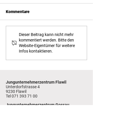
Kommentare
Wenn Freundsch
Ein neues Kapitel für das
Dieser Beitrag kann nicht mehr
kommentiert werden. Bitte den
Erfahrung und R
Jungunternehmerzentrum
Website-Eigentümer für weitere
aufeinandertref
Wil
Infos kontaktieren.
Sprung aus vier
Führungspositio
eigene Unterne
Jungunternehmerzentrum Flawil
Unterdorfstrasse 4
9230 Flawil
Tel
071 393 71 00
Jungunternehmerzentrum Gossau
Ringstrasse 18
9200 Gossau
Tel 071 383 44 44
Jungunternehmerzentrum Toggenburg