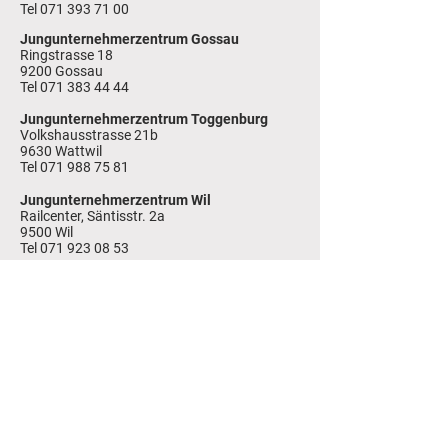
Tel
071 393 71 00
Jungunternehmerzentrum Gossau
Ringstrasse 18
9200 Gossau
Tel 071 383 44 44
Jungunternehmerzentrum Toggenburg
Volkshausstrasse 21b
9630 Wattwil
Tel 071 988 75 81
Jungunternehmerzentrum Wil
Railcenter, Säntisstr. 2a
9500 Wil
Tel 071 923 08 53
Downloads und Links
Jetzt Mitglied werden
Jobs
Bankverbindung
CH15
8080 8004 7629 8646 9
Trägerverein Jungu
nternehmenzentren
,
Unterdorfstrasse 4, 9230 Flawil