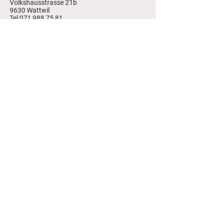
Volkshausstrasse 21b
9630 Wattwil
Tel 071 988 75 81
Jungunternehmerzentrum Wil
Railcenter, Säntisstr. 2a
9500 Wil
Tel 071 923 08 53
Downloads und Links
Jetzt Mitglied werden
Jobs
Bankverbindung
CH15
8080 8004 7629 8646 9
Trägerverein Jungu
nternehmenzentren
,
Unterdorfstrasse 4, 9230 Flawil