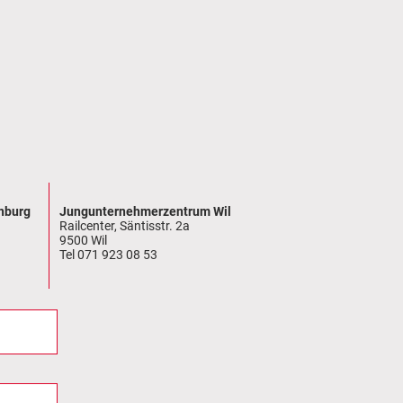
nburg
Jungunternehmerzentrum Wil
Railcenter, Säntisstr. 2a
9500 Wil
Tel 071 923 08 53