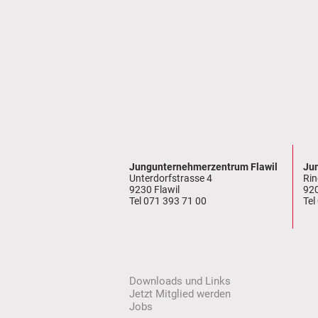
Jungunternehmerzentrum Flawil
Ju
Unterdorfstrasse 4
Rin
9230 Flawil
92
Tel
071 393 71 00
Tel
Downloads und Links
Jetzt Mitglied werden
Jobs