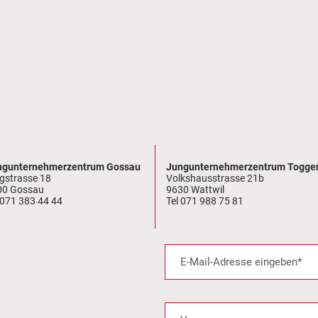
ngunternehmerzentrum Gossau
Jungunternehmerzentrum Togge
gstrasse 18
Volkshausstrasse 21b
00 Gossau
9630 Wattwil
 071 383 44 44
Tel 071 988 75 81