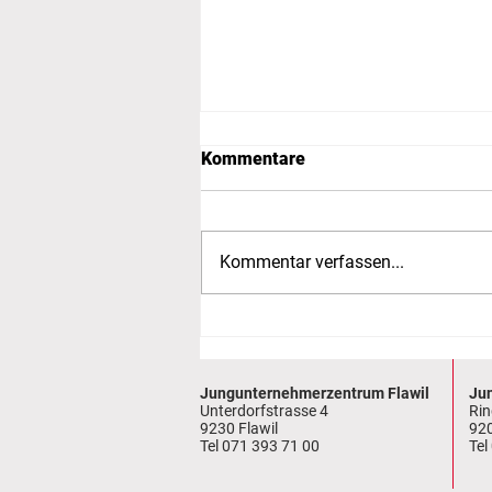
Kommentare
Kommentar verfassen...
Neu im JUZ-Netzwerk
Jungunternehmerzentrum Flawil
Ju
Unterdorfstrasse 4
Rin
9230 Flawil
92
Tel
071 393 71 00
Tel