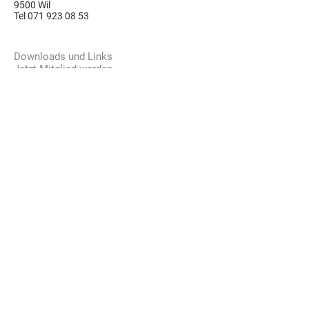
9500 Wil
Tel 071 923 08 53
Downloads und Links
Jetzt Mitglied werden
Jobs
Bankverbindung
CH15
8080 8004 7629 8646 9
Trägerverein Jungu
nternehmenzentren
,
Unterdorfstrasse 4, 9230 Flawil
Anmeldung Newsletter