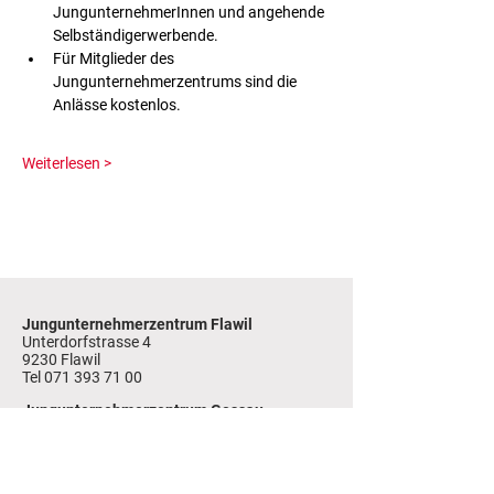
JungunternehmerInnen und angehende 
Selbständigerwerbende.
Für Mitglieder des 
Jungunternehmerzentrums sind die 
Anlässe kostenlos.
Weiterlesen >
Jungunternehmerzentrum Flawil
Unterdorfstrasse 4
9230 Flawil
Tel
071 393 71 00
Jungunternehmerzentrum Gossau
Ringstrasse 18
9200 Gossau
Tel 071 383 44 44