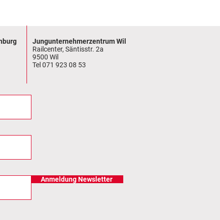
nburg
Jungunternehmerzentrum Wil
Railcenter, Säntisstr. 2a
9500 Wil
Tel 071 923 08 53
Anmeldung Newsletter