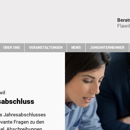
Berat
Flawil
ÜBER UNS
VERANSTALTUNGEN
NEWS
JUNGUNTERNEHMER
wil
sabschluss
des Jahresabschlusses
evante Fragen zu den
tel, Abschreibungen,