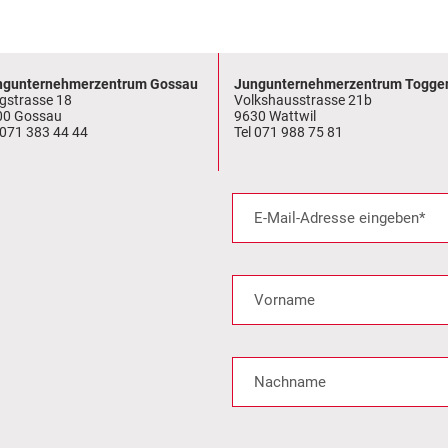
ngunternehmerzentrum Gossau
Jungunternehmerzentrum Togge
gstrasse 18
Volkshausstrasse 21b
00 Gossau
9630 Wattwil
 071 383 44 44
Tel 071 988 75 81