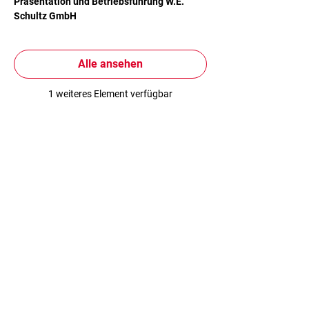
Präsentation und Betriebsführung W.E.
Schultz GmbH
Alle ansehen
1 weiteres Element verfügbar
Jungunternehmerzentrum Flawil
Unterdorfstrasse 4
9230 Flawil
Tel
071 393 71 00
Jungunternehmerzentrum Gossau
Ringstrasse 18
9200 Gossau
Tel 071 383 44 44
Jungunternehmerzentrum Toggenburg