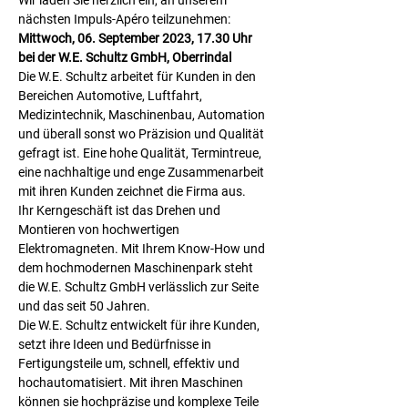
Wir laden Sie herzlich ein, an unserem 
nächsten Impuls-Apéro teilzunehmen:
Mittwoch, 06. September 2023, 17.30 Uhr 
bei der W.E. Schultz GmbH, Oberrindal
Die W.E. Schultz arbeitet für Kunden in den 
Bereichen Automotive, Luftfahrt, 
Medizintechnik, Maschinenbau, Automation 
und überall sonst wo Präzision und Qualität 
gefragt ist. Eine hohe Qualität, Termintreue, 
eine nachhaltige und enge Zusammenarbeit 
mit ihren Kunden zeichnet die Firma aus.
Ihr Kerngeschäft ist das Drehen und 
Montieren von hochwertigen 
Elektromagneten. Mit Ihrem Know-How und 
dem hochmodernen Maschinenpark steht 
die W.E. Schultz GmbH verlässlich zur Seite 
und das seit 50 Jahren.
Die W.E. Schultz entwickelt für ihre Kunden, 
setzt ihre Ideen und Bedürfnisse in 
Fertigungsteile um, schnell, effektiv und 
hochautomatisiert. Mit ihren Maschinen 
können sie hochpräzise und komplexe Teile 