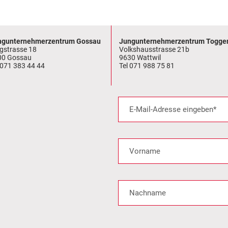
ngunternehmerzentrum Gossau
Jungunternehmerzentrum Togge
gstrasse 18
Volkshausstrasse 21b
00 Gossau
9630 Wattwil
 071 383 44 44
Tel 071 988 75 81