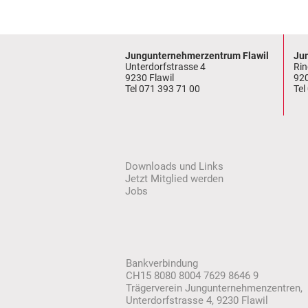
Jungunternehmerzentrum Flawil
Ju
Unterdorfstrasse 4
Rin
9230 Flawil
92
Tel
071 393 71 00
Tel
Downloads und Links
Jetzt Mitglied werden
Jobs
Bankverbindung
CH15 8080 8004 7629 8646 9
Trägerverein Jungu
nternehmenzentren
,
Unterdorfstrasse 4, 9230 Flawil