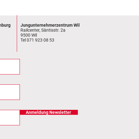
nburg
Jungunternehmerzentrum Wil
Railcenter, Säntisstr. 2a
9500 Wil
Tel 071 923 08 53
Anmeldung Newsletter