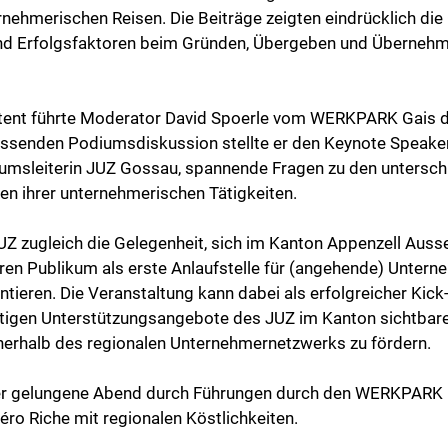
ernehmerischen Reisen. Die Beiträge zeigten eindrücklich die
d Erfolgsfaktoren beim Gründen, Übergeben und Übernehm
ent führte Moderator David Spoerle vom WERKPARK Gais d
iessenden Podiumsdiskussion stellte er den Keynote Speake
rumsleiterin JUZ Gossau, spannende Fragen zu den untersch
n ihrer unternehmerischen Tätigkeiten.
Z zugleich die Gelegenheit, sich im Kanton Appenzell Auss
ren Publikum als erste Anlaufstelle für (angehende) Untern
tieren. Die Veranstaltung kann dabei als erfolgreicher Kick
eitigen Unterstützungsangebote des JUZ im Kanton sichtbar
nerhalb des regionalen Unternehmernetzwerks zu fördern.
er gelungene Abend durch Führungen durch den WERKPARK 
o Riche mit regionalen Köstlichkeiten.              