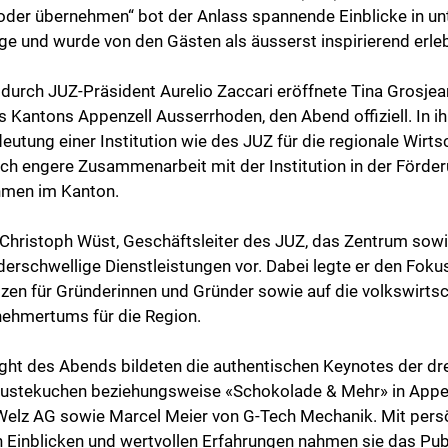
der übernehmen“ bot der Anlass spannende Einblicke in unt
 und wurde von den Gästen als äusserst inspirierend erleb
urch JUZ-Präsident Aurelio Zaccari eröffnete Tina Grosjean,
 Kantons Appenzell Ausserrhoden, den Abend offiziell. In i
deutung einer Institution wie des JUZ für die regionale Wirts
och engere Zusammenarbeit mit der Institution in der Förder
hmen im Kanton.
 Christoph Wüst, Geschäftsleiter des JUZ, das Zentrum sow
erschwellige Dienstleistungen vor. Dabei legte er den Foku
zen für Gründerinnen und Gründer sowie auf die volkswirtsc
ehmertums für die Region.
ght des Abends bildeten die authentischen Keynotes der dre
ustekuchen beziehungsweise «Schokolade & Mehr» in Appen
Welz AG sowie Marcel Meier von G-Tech Mechanik. Mit pers
n Einblicken und wertvollen Erfahrungen nahmen sie das Pub