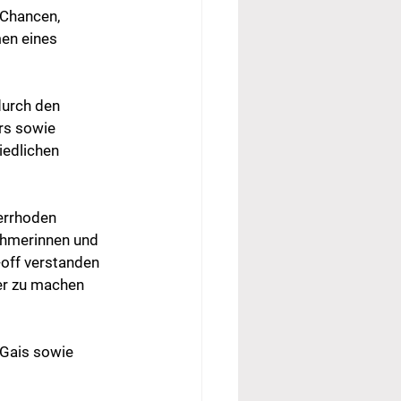
 Chancen, 
en eines 
urch den 
rs sowie 
iedlichen 
errhoden 
ehmerinnen und 
-off verstanden 
er zu machen 
Gais sowie 