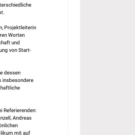
erschiedliche 
t.
 Projektleiterin 
hren Worten 
chaft und 
ung von Start-
ie dessen 
s insbesondere 
haftliche 
i Referierenden: 
zell, Andreas 
önlichen 
likum mit auf 