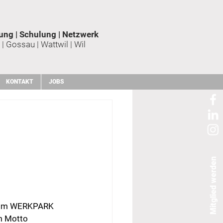
ung | Schulung | Netzwerk
 | Gossau | Wattwil | Wil
KONTAKT
JOBS
Mitglied werden
i im WERKPARK 
m Motto 