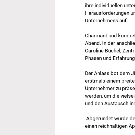
ihre individuellen unt
Herausforderungen un
Unternehmens auf.
Charmant und kompet
Abend. In der anschl
Caroline Büchel, Zent
Phasen und Erfahrunge
Der Anlass bot dem JU
erstmals einem breite
Unternehmer zu präsen
werden, um die viels
und den Austausch in
 Abgerundet wurde d
einen reichhaltigen Apér