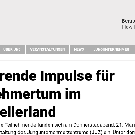
Berat
Flawil
ÜBER UNS
VERANSTALTUNGEN
NEWS
JUNGUNTERNEHMER
erende Impulse für
ehmertum im
llerland
erte Teilnehmende fanden sich am Donnerstagabend, 21. Ma
staltung des Jungunternehmerzentrums (JUZ) ein. Unter de